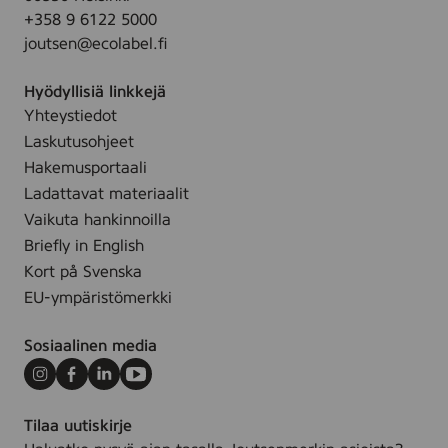
o
+358 9 6122 5000
a
l
joutsen@ecolabel.fi
m
o
,
r
Hyödyllisiä linkkejä
1
,
Yhteystiedot
0
1
0
Laskutusohjeet
0
m
Hakemusportaali
0
l
Ladattavat materiaalit
g
Vaikuta hankinnoilla
Briefly in English
Kort på Svenska
EU-ympäristömerkki
Sosiaalinen media
Instagram
Facebook
LinkedIn
Youtube
Tilaa uutiskirje