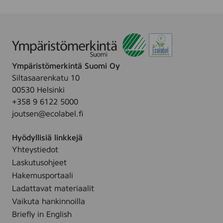
1
f
y
0
u
Z
0
m
i
g
e
n
a
c
n
Ympäristömerkintä Suomi Oy
C
d
Siltasaarenkatu 10
r
c
00530 Helsinki
e
o
+358 9 6122 5000
a
l
joutsen@ecolabel.fi
m
o
,
r
Hyödyllisiä linkkejä
1
,
Yhteystiedot
0
1
0
Laskutusohjeet
0
m
Hakemusportaali
0
l
Ladattavat materiaalit
g
Vaikuta hankinnoilla
Briefly in English