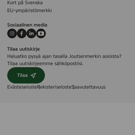
Kort på Svenska
EU-ympäristömerkki
Sosiaalinen media
Instagram
Facebook
LinkedIn
Youtube
Tilaa uutiskirje
Haluatko pysyä ajan tasalla Joutsenmerkin asioista?
Tilaa uutiskirjeemme sähköpostiisi.
Tilaa
Evästeseloste
Rekisteriseloste
Saavutettavuus