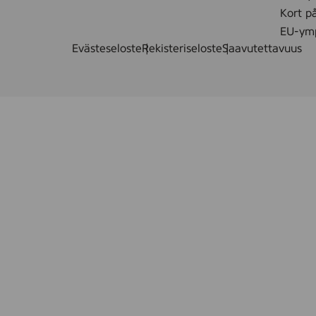
Kort p
EU-ymp
Evästeseloste
Rekisteriseloste
Saavutettavuus