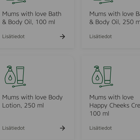
h
h
h
k
k
w
a
a
a
u
u
k
k
i
k
Mums with love Bath
Mums with love B
e
e
u
u
u
h
h
t
& Body Oil, 100 ml
& Body Oil, 250 m
e
e
e
t
t
h
h
h
h
o
o
t
t
l
t
Lisätiedot
Lisätiedot
o
o
o
o
v
e
M
u
B
u
a
m
t
s
h
o
w
&
i
Mums with love Body
Mums with love
u
B
t
Lotion, 250 ml
Happy Cheeks Cr
o
h
100 ml
o
d
l
y
o
d
Lisätiedot
Lisätiedot
O
v