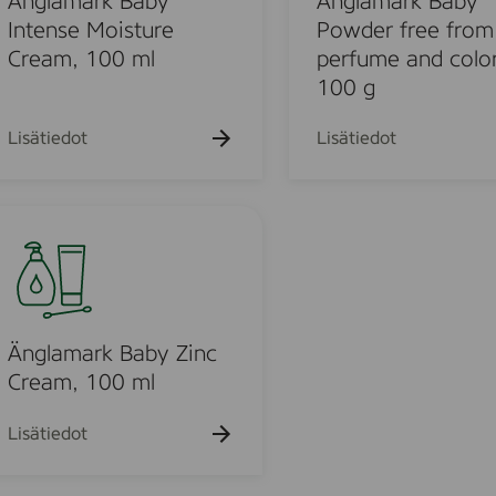
Änglamark Baby
Änglamark Baby
0
b
a
Intense Moisture
Powder free from
0
y
r
Cream, 100 ml
perfume and color
m
o
k
100 g
l
l
B
j
a
Lisätiedot
Lisätiedot
a
b
,
y
1
P
5
o
0
w
m
d
l
e
r
Änglamark Baby Zinc
f
Cream, 100 ml
r
e
Lisätiedot
e
f