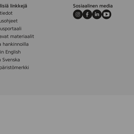
isiä linkkejä
Sosiaalinen media
tiedot
Instagram
Facebook
LinkedIn
Youtube
usohjeet
sportaali
avat materiaalit
a hankinnoilla
 in English
å Svenska
äristömerkki