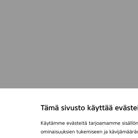
g
Tämä sivusto käyttää eväste
Käytämme evästeitä tarjoamamme sisällön 
ominaisuuksien tukemiseen ja kävijämäärä