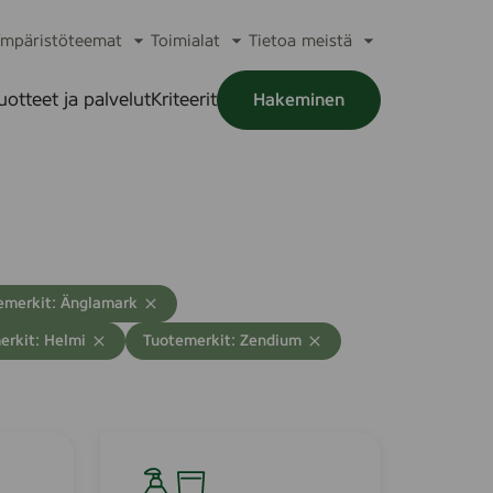
mpäristöteemat
Toimialat
Tietoa meistä
a
Avaa
Avaa
Avaa
alikko
alavalikko
alavalikko
alavalikko
uotteet ja palvelut
Kriteerit
Hakeminen
a
alikko
emerkit: Änglamark
T
erkit: Helmi
Tuotemerkit: Zendium
y
h
j
e
n
L
n
u
ä