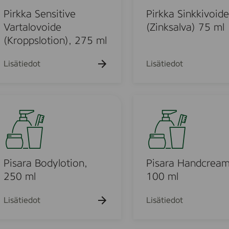
k
l
s
a
Pirkka Sensitive
Pirkka Sinkkivoide
i
S
Vartalovoide
(Zinksalva) 75 ml
v
i
(Kroppslotion), 275 ml
o
n
i
k
Lisätiedot
Lisätiedot
d
k
e
i
(
v
P
H
o
i
a
i
s
n
d
a
d
e
r
k
(
a
Pisara Bodylotion,
Pisara Handcream
r
Z
H
250 ml
100 ml
ä
i
a
m
n
n
Lisätiedot
Lisätiedot
)
k
d
,
s
c