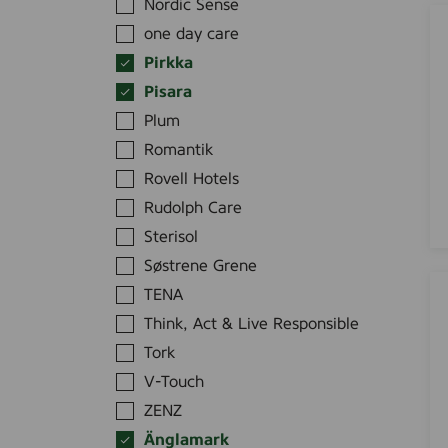
m
Nordic Sense
o
o
P
)
i
one day care
t
i
,
d
i
Pirkka
s
7
e
o
a
Pisara
5
(
n
r
Plum
m
K
,
a
l
Romantik
r
2
Q
o
Rovell Hotels
5
1
p
0
Rudolph Care
0
p
m
N
Sterisol
s
l
i
Søstrene Grene
l
g
Ä
TENA
o
h
n
t
Think, Act & Live Responsible
t
g
i
C
Tork
l
o
r
a
V-Touch
n
e
m
ZENZ
)
a
a
Änglamark
,