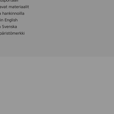
sportaali
,
avat materiaalit
2
a hankinnoilla
0
 in English
0
å Svenska
m
äristömerkki
l