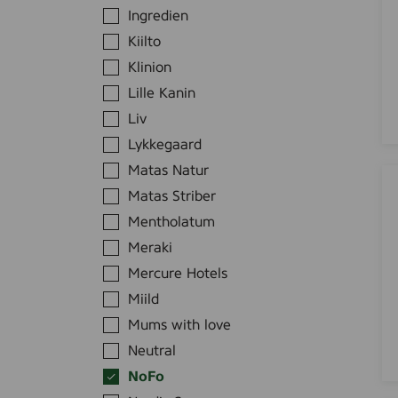
k
Ingredien
s
a
v
Kiilto
S
o
e
Klinion
v
n
Lille Kanin
o
s
Liv
i
i
Lykkegaard
d
t
e
Matas Natur
i
P
(
v
Matas Striber
i
A
e
s
Mentholatum
n
V
a
Meraki
s
a
r
i
Mercure Hotels
r
a
k
t
Miild
B
s
a
o
Mums with love
k
l
d
Neutral
r
o
y
NoFo
ä
v
l