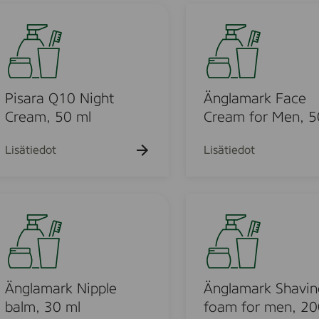
7
a
r
Ä
5
l
e
n
m
v
a
g
l
a
m
l
)
,
a
7
1
m
Pisara Q10 Night
Änglamark Face
5
0
a
Cream, 50 ml
Cream for Men, 5
m
0
r
l
m
k
Lisätiedot
Lisätiedot
l
F
a
c
Ä
e
n
C
g
r
l
e
a
a
m
Änglamark Nipple
Änglamark Shavin
m
a
balm, 30 ml
foam for men, 20