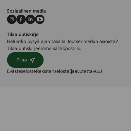
Sosiaalinen media
Instagram
Facebook
LinkedIn
Youtube
Tilaa uutiskirje
Haluatko pysyä ajan tasalla Joutsenmerkin asioista?
Tilaa uutiskirjeemme sähköpostiisi.
Tilaa
Evästeseloste
Rekisteriseloste
Saavutettavuus