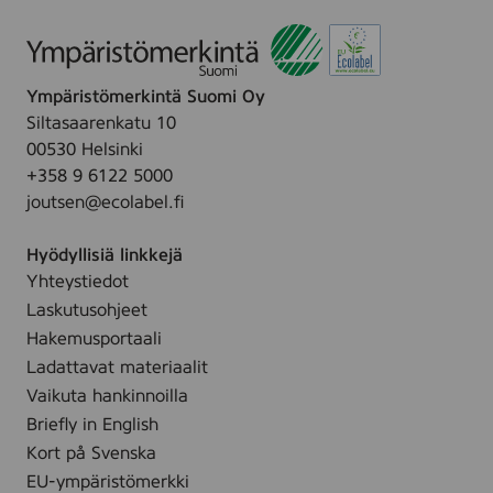
e
C
a
r
m
e
,
Ympäristömerkintä Suomi Oy
a
5
Siltasaarenkatu 10
m
0
00530 Helsinki
,
m
+358 9 6122 5000
5
l
joutsen@ecolabel.fi
0
m
Hyödyllisiä linkkejä
l
Yhteystiedot
Laskutusohjeet
Hakemusportaali
Ladattavat materiaalit
Vaikuta hankinnoilla
Briefly in English
Kort på Svenska
EU-ympäristömerkki