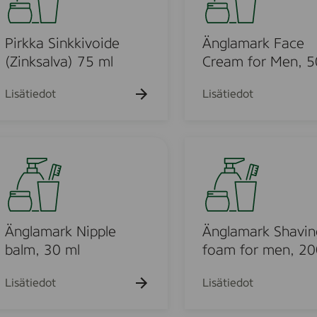
V
l
a
a
r
m
Pirkka Sinkkivoide
Änglamark Face
t
a
(Zinksalva) 75 ml
Cream for Men, 5
a
r
l
k
Lisätiedot
Lisätiedot
o
F
v
a
o
c
Ä
i
e
n
d
C
g
e
r
l
(
e
a
b
a
m
Änglamark Nipple
Änglamark Shavin
o
m
a
balm, 30 ml
foam for men, 20
d
f
r
y
o
k
Lisätiedot
Lisätiedot
l
r
S
o
M
h