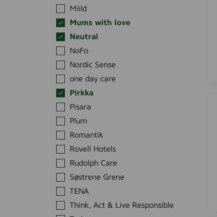
K
k
Miild
ä
k
Mums with love
s
a
Neutral
i
S
v
NoFo
i
o
n
Nordic Sense
i
k
one day care
d
k
Pirkka
e
i
Ä
Pisara
(
v
n
H
Plum
o
g
a
i
l
Romantik
n
d
a
Rovell Hotels
d
e
m
Rudolph Care
k
(
a
r
Søstrene Grene
Z
r
ä
i
TENA
k
m
n
N
Think, Act & Live Responsible
)
k
i