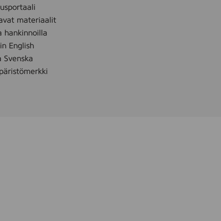
0
sportaali
m
avat materiaalit
l
a hankinnoilla
 in English
å Svenska
äristömerkki