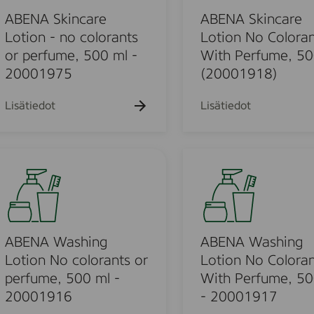
A
5
m
S
ABENA Skincare
ABENA Skincare
0
l
k
Lotion - no colorants
Lotion No Coloran
0
i
or perfume, 500 ml -
With Perfume, 50
m
n
20001975
(20001918)
l
c
(
a
Lisätiedot
Lisätiedot
2
r
0
e
0
L
A
0
o
B
1
t
E
9
i
N
7
o
A
9
n
W
ABENA Washing
ABENA Washing
)
N
a
Lotion No colorants or
Lotion No Coloran
o
s
perfume, 500 ml -
With Perfume, 50
C
h
20001916
- 20001917
o
i