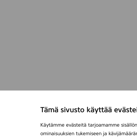
2
Tämä sivusto käyttää eväste
Käytämme evästeitä tarjoamamme sisällön 
ominaisuuksien tukemiseen ja kävijämäärä