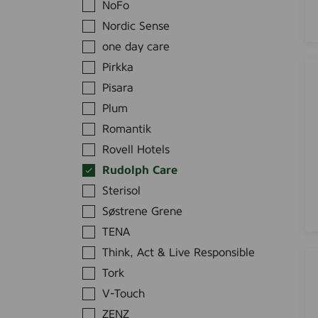
NoFo
o
n
l
Nordic Sense
g
o
L
one day care
r
o
A
Pirkka
a
t
B
Pisara
n
i
E
t
Plum
o
N
s
Romantik
n
A
o
N
Rovell Hotels
Z
r
o
i
Rudolph Care
p
c
n
Sterisol
e
o
c
r
Søstrene Grene
l
O
f
TENA
o
i
u
r
Think, Act & Live Responsible
n
R
m
a
t
Tork
u
e
n
m
d
V-Touch
,
t
e
o
5
ZENZ
s