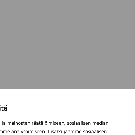
6
9
8
itä
ja mainosten räätälöimiseen, sosiaalisen median
mme analysoimiseen. Lisäksi jaamme sosiaalisen