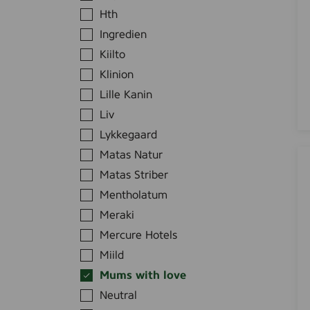
A
0
Hth
S
m
k
Ingredien
l
i
Kiilto
n
Klinion
c
Lille Kanin
a
Liv
r
e
Lykkegaard
L
A
Matas Natur
o
B
Matas Striber
t
E
Mentholatum
i
N
Meraki
o
A
n
Mercure Hotels
W
-
a
Miild
n
s
Mums with love
o
h
Neutral
c
i