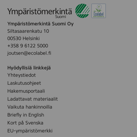
d
u
i
e
e
o
(
(
n
Z
Ympäristömerkintä Suomi Oy
K
)
i
Siltasaarenkatu 10
r
,
n
00530 Helsinki
o
2
k
+358 9 6122 5000
p
7
s
joutsen@ecolabel.fi
p
5
a
s
m
l
Hyödyllisiä linkkejä
l
l
v
Yhteystiedot
o
a
t
Laskutusohjeet
)
i
Hakemusportaali
7
o
Ladattavat materiaalit
5
n
Vaikuta hankinnoilla
m
)
Briefly in English
l
,
Kort på Svenska
2
EU-ympäristömerkki
7