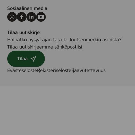
5
Sosiaalinen media
m
l
Instagram
Facebook
LinkedIn
Youtube
Tilaa uutiskirje
Haluatko pysyä ajan tasalla Joutsenmerkin asioista?
Tilaa uutiskirjeemme sähköpostiisi.
Tilaa
Evästeseloste
Rekisteriseloste
Saavutettavuus