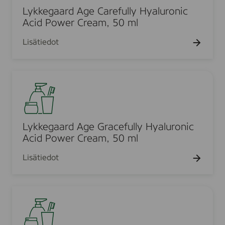
D
a
e
Lykkegaard Age Carefully Hyaluronic
e
y
g
Acid Power Cream, 50 ml
r
c
a
m
Lisätiedot
r
a
a
e
r
c
a
d
a
L
m
A
r
y
,
g
e
k
5
e
N
k
0
C
i
e
Lykkegaard Age Gracefully Hyaluronic
m
a
g
g
Acid Power Cream, 50 ml
l
r
h
a
e
Lisätiedot
t
a
f
c
r
u
r
d
l
L
e
A
l
y
a
g
y
k
m
e