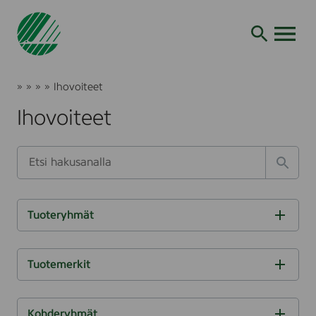
Siirry
hakuun
AVAA VALI
J
»
»
»
»
Ihovoiteet
o
T
H
I
u
Ihovoiteet
u
y
h
t
o
g
o
s
t
i
n
S
O
e
t
e
h
h
n
H
e
n
o
u
i
m
e
i
i
a
o
t
e
t
a
t
e
O
a
r
d
j
j
o
Tuoteryhmät
h
k
k
a
a
a
i
S
k
a
p
k
t
u
t
i
O
a
o
i
a
Tuotemerkit
o
h
l
s
k
a
s
d
v
m
i
k
S
u
t
a
e
e
t
i
u
O
o
t
l
t
a
Kohderyhmät
s