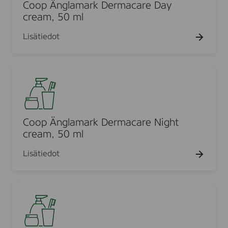
o
Ä
Coop Änglamark Dermacare Day
S
.
n
n
cream, 50 ml
h
,
g
o
4
Lisätiedot
l
w
5
a
e
0
m
r
C
m
a
G
o
l
r
e
o
k
l
p
D
,
Ä
Coop Änglamark Dermacare Night
e
1
n
cream, 50 ml
r
l
g
m
Lisätiedot
l
a
a
c
m
a
L
a
r
y
r
e
k
k
D
k