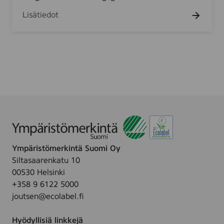
l
m
g
Lisätiedot
a
f
r
o
k
a
s
m
h
f
a
o
v
r
i
m
n
e
g
n
g
,
Ympäristömerkintä Suomi Oy
e
2
Siltasaarenkatu 10
l
0
00530 Helsinki
,
0
+358 9 6122 5000
1
m
joutsen@ecolabel.fi
5
l
0
Hyödyllisiä linkkejä
m