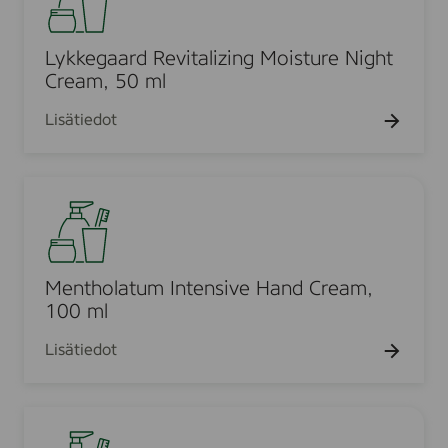
u
k
m
o
u
a
r
k
l
t
r
m
i
e
Lykkegaard Revitalizing Moisture Night
i
i
,
s
g
Cream, 50 ml
o
s
5
h
a
n
h
0
Lisätiedot
i
a
,
i
m
n
r
2
n
l
g
d
5
g
M
M
R
0
S
e
o
e
m
o
n
i
v
l
f
t
s
i
t
h
Mentholatum Intensive Hand Cream,
t
t
e
o
100 ml
u
a
n
l
r
l
Lisätiedot
i
a
i
i
n
t
z
z
g
u
e
i
N
H
m
r
n
e