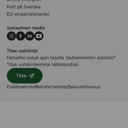
5
e
Kort på Svenska
F
,
EU-ympäristömerkki
r
8
a
0
Sosiaalinen media
g
m
r
l
Instagram
Facebook
LinkedIn
Youtube
a
n
Tilaa uutiskirje
c
Haluatko pysyä ajan tasalla Joutsenmerkin asioista?
e
Tilaa uutiskirjeemme sähköpostiisi.
F
Tilaa
r
e
Evästeseloste
Rekisteriseloste
Saavutettavuus
e
,
5
0
m
l