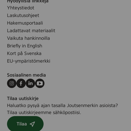
5
Hyödyllisiä linkkejä
1
0
Yhteystiedot
6
0
Laskutusohjeet
m
Hakemusportaali
l
Ladattavat materiaalit
-
Vaikuta hankinnoilla
2
Briefly in English
0
Kort på Svenska
0
EU-ympäristömerkki
0
1
Sosiaalinen media
9
1
Instagram
Facebook
LinkedIn
Youtube
7
Tilaa uutiskirje
Haluatko pysyä ajan tasalla Joutsenmerkin asioista?
Tilaa uutiskirjeemme sähköpostiisi.
Tilaa