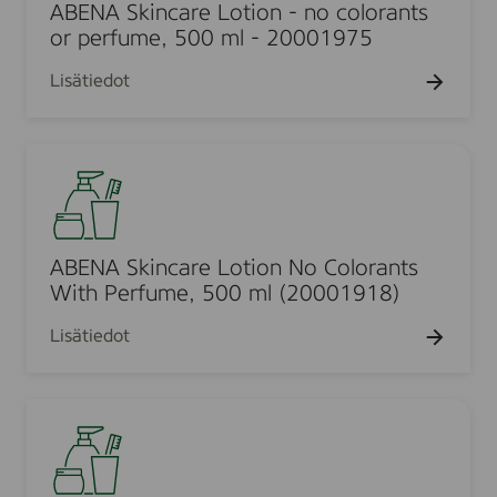
A
ABENA Skincare Lotion - no colorants
B
S
or perfume, 500 ml - 20001975
a
k
t
Lisätiedot
i
h
n
i
c
n
A
a
g
B
r
O
E
e
i
N
L
l
A
ABENA Skincare Lotion No Colorants
o
S
S
With Perfume, 500 ml (20001918)
t
c
k
i
Lisätiedot
e
i
o
n
n
n
t
c
-
A
e
a
n
b
d
r
o
e
,
e
c
n