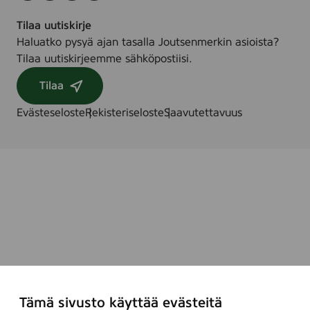
Tilaa uutiskirje
Haluatko pysyä ajan tasalla Joutsenmerkin asioista?
Tilaa uutiskirjeemme sähköpostiisi.
Tilaa
Evästeseloste
Rekisteriseloste
Saavutettavuus
Tämä sivusto käyttää evästeitä