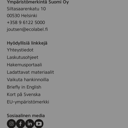
b
Ympäristömerkintä Suomi Oy
3
e
2
o
Siltasaarenkatu 10
0
n
4
t
00530 Helsinki
m
s
0
t
+358 9 6122 5000
l
e
8
l
joutsen@ecolabel.fi
(
r
7
e
T
)
)
P
Hyödyllisiä linkkejä
J
,
r
Yhteystiedot
0
r
a
Laskutusohjeet
1
f
g
#
Hakemusportaali
u
2
Ladattavat materiaalit
e
4
Vaikuta hankinnoilla
)
0
Briefly in English
8
Kort på Svenska
7
EU-ympäristömerkki
)
Sosiaalinen media
Instagram
Facebook
LinkedIn
Youtube