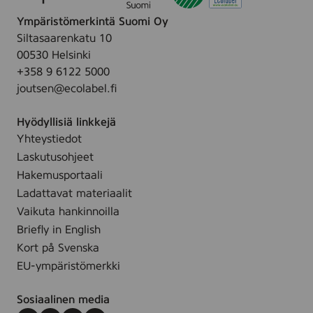
e
u
Ympäristömerkintä Suomi Oy
s
p
Siltasaarenkatu 10
u
u
00530 Helsinki
v
l
+358 9 6122 5000
o
l
joutsen@ecolabel.fi
i
o
d
Hyödyllisiä linkkejä
e
Yhteystiedot
Laskutusohjeet
Hakemusportaali
Ladattavat materiaalit
Vaikuta hankinnoilla
Briefly in English
Kort på Svenska
EU-ympäristömerkki
Sosiaalinen media