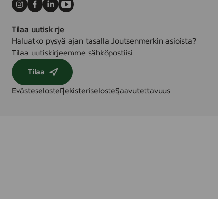
Instagram
Facebook
LinkedIn
Youtube
Tilaa uutiskirje
Haluatko pysyä ajan tasalla Joutsenmerkin asioista?
Tilaa uutiskirjeemme sähköpostiisi.
Tilaa
Evästeseloste
Rekisteriseloste
Saavutettavuus