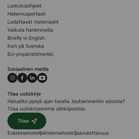
6
0
Laskutusohjeet
m
Hakemusportaali
l
Ladattavat materiaalit
-
Vaikuta hankinnoilla
2
Briefly in English
0
Kort på Svenska
0
EU-ympäristömerkki
0
1
Sosiaalinen media
9
1
Instagram
Facebook
LinkedIn
Youtube
7
Tilaa uutiskirje
Haluatko pysyä ajan tasalla Joutsenmerkin asioista?
Tilaa uutiskirjeemme sähköpostiisi.
Tilaa
Evästeseloste
Rekisteriseloste
Saavutettavuus