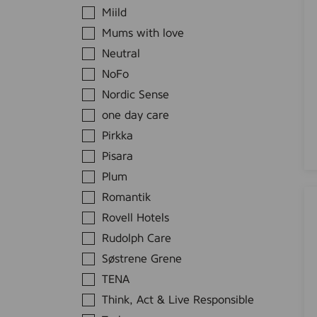
o
Miild
i
o
Mums with love
o
p
n
Neutral
Ä
6
n
NoFo
0
g
Nordic Sense
0
l
one day care
m
a
l
Pirkka
m
Pisara
a
r
Plum
k
Ä
Romantik
D
n
Rovell Hotels
e
g
Rudolph Care
r
l
Søstrene Grene
m
a
a
TENA
m
c
a
Think, Act & Live Responsible
a
r