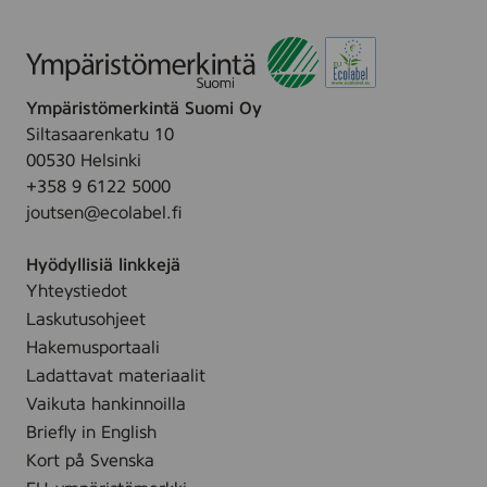
i
m
n
e
g
n
g
,
Ympäristömerkintä Suomi Oy
e
2
Siltasaarenkatu 10
l
0
00530 Helsinki
,
0
+358 9 6122 5000
1
m
joutsen@ecolabel.fi
5
l
0
Hyödyllisiä linkkejä
m
Yhteystiedot
l
Laskutusohjeet
Hakemusportaali
Ladattavat materiaalit
Vaikuta hankinnoilla
Briefly in English
Kort på Svenska