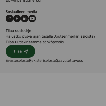
EU-ympäristömerkki
Sosiaalinen media
Instagram
Facebook
LinkedIn
Youtube
Tilaa uutiskirje
Haluatko pysyä ajan tasalla Joutsenmerkin asioista?
Tilaa uutiskirjeemme sähköpostiisi.
Tilaa
Evästeseloste
Rekisteriseloste
Saavutettavuus