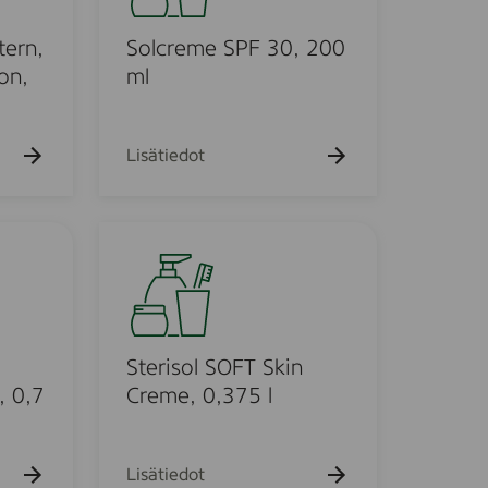
k
r
u
e
tern,
Solcreme SPF 30, 200
e
h
m
on,
ml
t
e
o
S
P
Lisätiedot
F
3
0
S
,
t
2
e
0
r
0
i
m
s
Sterisol SOFT Skin
l
o
, 0,7
Creme, 0,375 l
l
S
O
Lisätiedot