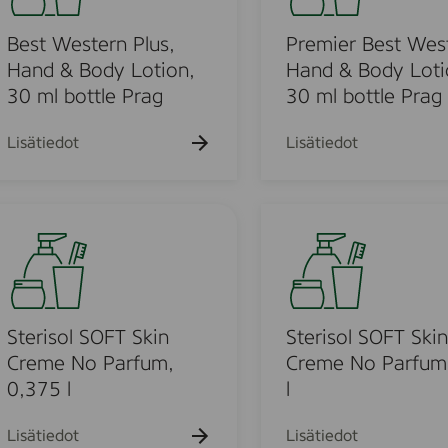
h
k
k
k
i
a
u
u
u
k
e
Best Western Plus,
Premier Best Wes
e
e
e
u
h
h
h
r
Hand & Body Lotion,
Hand & Body Loti
e
t
t
t
B
30 ml bottle Prag
30 ml bottle Prag
h
o
o
o
t
e
o
s
Lisätiedot
Lisätiedot
t
W
u
e
S
s
t
t
e
e
o
r
r
i
u
n
s
Sterisol SOFT Skin
Sterisol SOFT Skin
,
o
Creme No Parfum,
Creme No Parfum
o
H
l
0,375 l
l
a
S
d
n
O
Lisätiedot
Lisätiedot