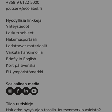
+358 9 6122 5000
e
joutsen@ecolabel.fi
,
0
Hyödyllisiä linkkejä
,
Yhteystiedot
7
l
Laskutusohjeet
Hakemusportaali
Ladattavat materiaalit
Vaikuta hankinnoilla
Briefly in English
Kort på Svenska
EU-ympäristömerkki
Sosiaalinen media
Instagram
Facebook
LinkedIn
Youtube
Tilaa uutiskirje
Haluatko pysyä ajan tasalla Joutsenmerkin asioista?