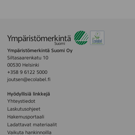
F
m
g
,
T
e
0
S
,
,
k
0
7
i
,
l
n
3
C
7
Ympäristömerkintä Suomi Oy
r
5
Siltasaarenkatu 10
e
l
00530 Helsinki
m
+358 9 6122 5000
e
joutsen@ecolabel.fi
,
0
Hyödyllisiä linkkejä
,
Yhteystiedot
7
l
Laskutusohjeet
Hakemusportaali
Ladattavat materiaalit
Vaikuta hankinnoilla