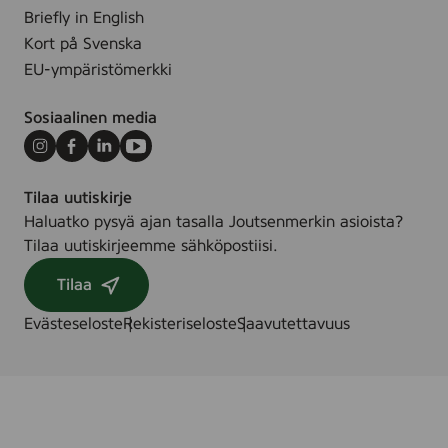
Briefly in English
Kort på Svenska
EU-ympäristömerkki
Sosiaalinen media
Instagram
Facebook
LinkedIn
Youtube
Tilaa uutiskirje
Haluatko pysyä ajan tasalla Joutsenmerkin asioista?
Tilaa uutiskirjeemme sähköpostiisi.
Tilaa
Evästeseloste
Rekisteriseloste
Saavutettavuus