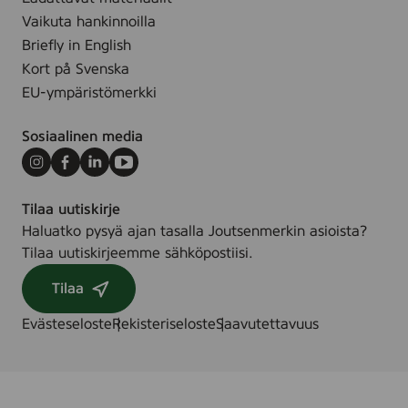
.
-
Vaikuta hankinnoilla
3
Briefly in English
1
Kort på Svenska
0
EU-ympäristömerkki
0
0
Sosiaalinen media
5
7
Instagram
Facebook
LinkedIn
Youtube
9
Tilaa uutiskirje
Haluatko pysyä ajan tasalla Joutsenmerkin asioista?
Tilaa uutiskirjeemme sähköpostiisi.
Tilaa
Evästeseloste
Rekisteriseloste
Saavutettavuus