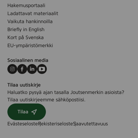
e
g
1
Hakemusportaali
F
0
Ladattavat materiaalit
r
m
Vaikuta hankinnoilla
e
l
Briefly in English
e
-
Kort på Svenska
,
2
1
EU-ympäristömerkki
6
5
0
m
Sosiaalinen media
0
l
0
Instagram
Facebook
LinkedIn
Youtube
8
Tilaa uutiskirje
5
Haluatko pysyä ajan tasalla Joutsenmerkin asioista?
2
Tilaa uutiskirjeemme sähköpostiisi.
Tilaa
Evästeseloste
Rekisteriseloste
Saavutettavuus