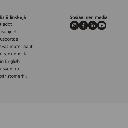
,
1
5
isiä linkkejä
Sosiaalinen media
m
tiedot
Instagram
Facebook
LinkedIn
Youtube
l
usohjeet
sportaali
avat materiaalit
a hankinnoilla
 in English
å Svenska
äristömerkki