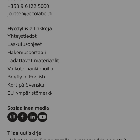
l
.
+358 9 6122 5000
F
-
joutsen@ecolabel.fi
3
2
0
6
Hyödyllisiä linkkejä
,
0
Yhteystiedot
1
0
Laskutusohjeet
0
0
m
Hakemusportaali
8
l
Ladattavat materiaalit
5
-
Vaikuta hankinnoilla
2
3
Briefly in English
1
Kort på Svenska
0
EU-ympäristömerkki
0
0
Sosiaalinen media
5
7
Instagram
Facebook
LinkedIn
Youtube
9
Tilaa uutiskirje