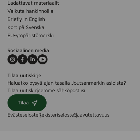
l
Ladattavat materiaalit
r
-
Vaikuta hankinnoilla
e
3
Briefly in English
e
1
Kort på Svenska
,
0
1
EU-ympäristömerkki
0
5
0
m
Sosiaalinen media
5
l
7
Instagram
Facebook
LinkedIn
Youtube
9
Tilaa uutiskirje
Haluatko pysyä ajan tasalla Joutsenmerkin asioista?
Tilaa uutiskirjeemme sähköpostiisi.
Tilaa
Evästeseloste
Rekisteriseloste
Saavutettavuus