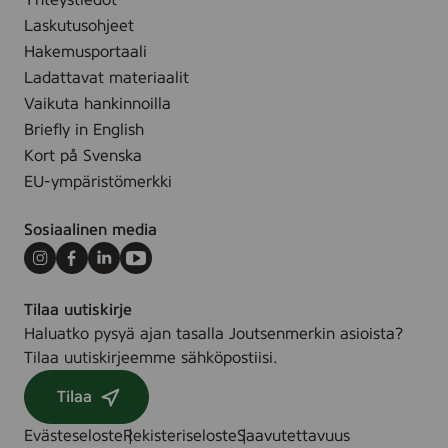
Yhteystiedot
1
c
5
Laskutusohjeet
0
e
g
m
Hakemusportaali
F
l
Ladattavat materiaalit
r
-
Vaikuta hankinnoilla
e
3
Briefly in English
e
1
Kort på Svenska
,
0
1
EU-ympäristömerkki
0
5
0
m
Sosiaalinen media
5
l
7
Instagram
Facebook
LinkedIn
Youtube
9
Tilaa uutiskirje
Haluatko pysyä ajan tasalla Joutsenmerkin asioista?
Tilaa uutiskirjeemme sähköpostiisi.
Tilaa
Evästeseloste
Rekisteriseloste
Saavutettavuus