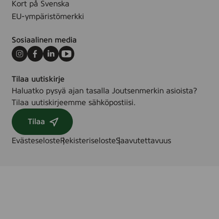
Kort på Svenska
0
EU-ympäristömerkki
0
0
Sosiaalinen media
5
7
Instagram
Facebook
LinkedIn
Youtube
9
Tilaa uutiskirje
Haluatko pysyä ajan tasalla Joutsenmerkin asioista?
Tilaa uutiskirjeemme sähköpostiisi.
Tilaa
Evästeseloste
Rekisteriseloste
Saavutettavuus