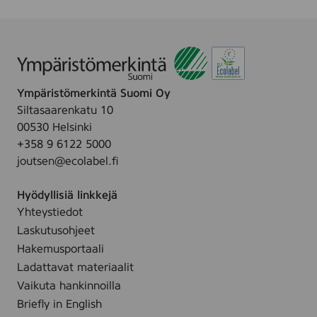
i
p
B
a
l
Ympäristömerkintä Suomi Oy
m
Siltasaarenkatu 10
S
00530 Helsinki
P
+358 9 6122 5000
F
joutsen@ecolabel.fi
3
0
Hyödyllisiä linkkejä
,
Yhteystiedot
1
Laskutusohjeet
0
m
Hakemusportaali
l
Ladattavat materiaalit
-
Vaikuta hankinnoilla
3
Briefly in English
1