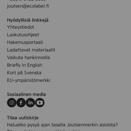
F
.
joutsen@ecolabel.fi
3
0
Hyödyllisiä linkkejä
,
Yhteystiedot
1
Laskutusohjeet
0
m
Hakemusportaali
l
Ladattavat materiaalit
-
Vaikuta hankinnoilla
3
Briefly in English
1
Kort på Svenska
0
EU-ympäristömerkki
0
0
Sosiaalinen media
5
7
Instagram
Facebook
LinkedIn
Youtube
9
Tilaa uutiskirje
Haluatko pysyä ajan tasalla Joutsenmerkin asioista?