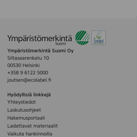
n
F
.
L
1
i
5
p
,
B
4
a
g
l
Ympäristömerkintä Suomi Oy
m
Siltasaarenkatu 10
S
00530 Helsinki
P
+358 9 6122 5000
F
joutsen@ecolabel.fi
3
0
Hyödyllisiä linkkejä
,
Yhteystiedot
1
Laskutusohjeet
0
m
Hakemusportaali
l
Ladattavat materiaalit
-
Vaikuta hankinnoilla