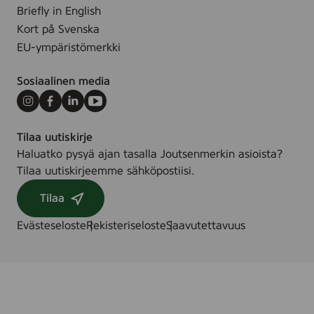
3
Briefly in English
1
Kort på Svenska
0
EU-ympäristömerkki
0
0
Sosiaalinen media
5
7
Instagram
Facebook
LinkedIn
Youtube
9
Tilaa uutiskirje
Haluatko pysyä ajan tasalla Joutsenmerkin asioista?
Tilaa uutiskirjeemme sähköpostiisi.
Tilaa
Evästeseloste
Rekisteriseloste
Saavutettavuus