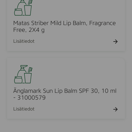
a
u
.
5
t
l
m
a
i
l
s
Matas Striber Mild Lip Balm, Fragrance
v
S
Free, 2X4 g
o
t
i
Lisätiedot
r
d
i
e
b
,
Ä
e
5
n
r
m
g
M
l
l
i
a
Änglamark Sun Lip Balm SPF 30, 10 ml
l
m
- 31000579
d
a
L
Lisätiedot
r
i
k
p
S
B