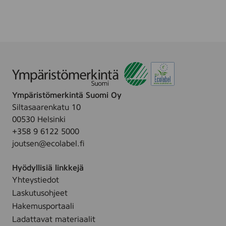
u
a
n
l
L
m
i
,
p
F
B
r
a
a
l
g
Ympäristömerkintä Suomi Oy
m
r
Siltasaarenkatu 10
S
a
00530 Helsinki
P
n
+358 9 6122 5000
F
c
joutsen@ecolabel.fi
3
e
0
F
Hyödyllisiä linkkejä
,
r
Yhteystiedot
1
e
Laskutusohjeet
0
e
m
Hakemusportaali
,
l
Ladattavat materiaalit
2