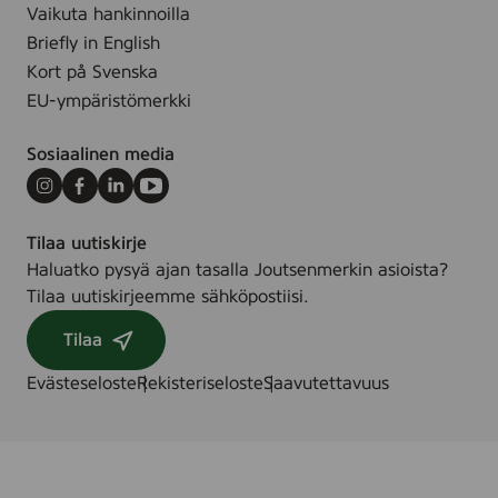
-
Vaikuta hankinnoilla
X
3
Briefly in English
4
1
Kort på Svenska
g
0
EU-ympäristömerkki
0
0
Sosiaalinen media
5
7
Instagram
Facebook
LinkedIn
Youtube
9
Tilaa uutiskirje
Haluatko pysyä ajan tasalla Joutsenmerkin asioista?
Tilaa uutiskirjeemme sähköpostiisi.
Tilaa
Evästeseloste
Rekisteriseloste
Saavutettavuus