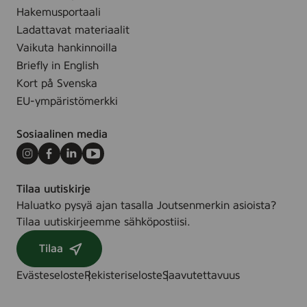
e
g
g
Hakemusportaali
F
r
Ladattavat materiaalit
r
a
Vaikuta hankinnoilla
e
n
Briefly in English
e
c
Kort på Svenska
,
e
1
EU-ympäristömerkki
F
5
r
m
Sosiaalinen media
e
l
e
Instagram
Facebook
LinkedIn
Youtube
,
Tilaa uutiskirje
2
Haluatko pysyä ajan tasalla Joutsenmerkin asioista?
X
Tilaa uutiskirjeemme sähköpostiisi.
4
g
Tilaa
Evästeseloste
Rekisteriseloste
Saavutettavuus