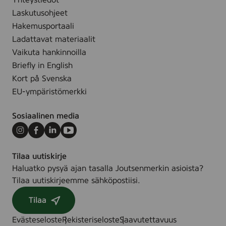
Yhteystiedot
1
c
5
Laskutusohjeet
0
e
g
m
Hakemusportaali
F
l
Ladattavat materiaalit
r
-
Vaikuta hankinnoilla
e
3
Briefly in English
e
1
Kort på Svenska
,
0
1
EU-ympäristömerkki
0
5
0
m
Sosiaalinen media
5
l
7
Instagram
Facebook
LinkedIn
Youtube
9
Tilaa uutiskirje
Haluatko pysyä ajan tasalla Joutsenmerkin asioista?
Tilaa uutiskirjeemme sähköpostiisi.
Tilaa
Evästeseloste
Rekisteriseloste
Saavutettavuus