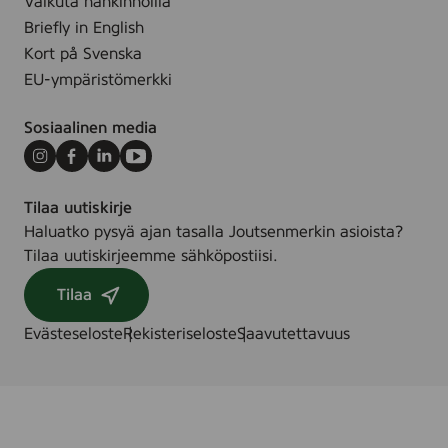
Vaikuta hankinnoilla
e
3
Briefly in English
e
1
Kort på Svenska
,
0
1
EU-ympäristömerkki
0
5
0
m
Sosiaalinen media
5
l
7
Instagram
Facebook
LinkedIn
Youtube
9
Tilaa uutiskirje
Haluatko pysyä ajan tasalla Joutsenmerkin asioista?
Tilaa uutiskirjeemme sähköpostiisi.
Tilaa
Evästeseloste
Rekisteriseloste
Saavutettavuus