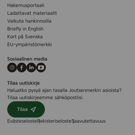
e
g
m
Hakemusportaali
F
l
Ladattavat materiaalit
r
-
Vaikuta hankinnoilla
e
3
Briefly in English
e
1
Kort på Svenska
,
0
1
EU-ympäristömerkki
0
5
0
m
Sosiaalinen media
5
l
7
Instagram
Facebook
LinkedIn
Youtube
9
Tilaa uutiskirje
Haluatko pysyä ajan tasalla Joutsenmerkin asioista?
Tilaa uutiskirjeemme sähköpostiisi.
Tilaa
Evästeseloste
Rekisteriseloste
Saavutettavuus