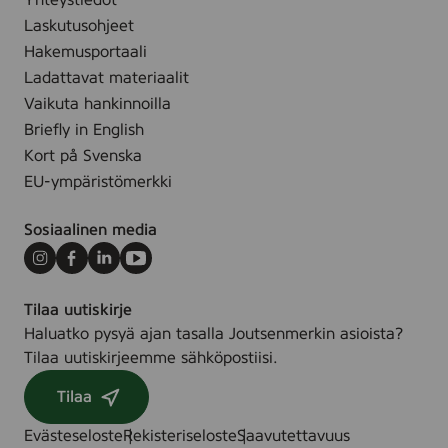
Yhteystiedot
1
Laskutusohjeet
0
m
Hakemusportaali
l
Ladattavat materiaalit
-
Vaikuta hankinnoilla
3
Briefly in English
1
Kort på Svenska
0
EU-ympäristömerkki
0
0
Sosiaalinen media
5
7
Instagram
Facebook
LinkedIn
Youtube
9
Tilaa uutiskirje
Haluatko pysyä ajan tasalla Joutsenmerkin asioista?
Tilaa uutiskirjeemme sähköpostiisi.
Tilaa
Evästeseloste
Rekisteriseloste
Saavutettavuus