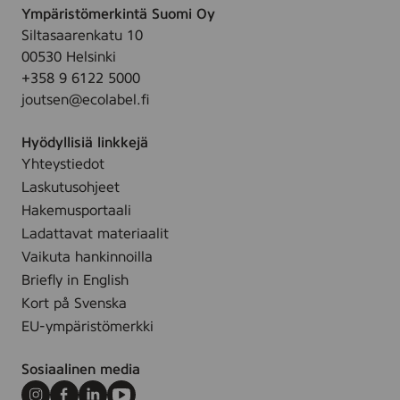
F
Ympäristömerkintä Suomi Oy
.
n
r
Siltasaarenkatu 10
g
a
00530 Helsinki
L
g
+358 9 6122 5000
i
r
joutsen@ecolabel.fi
p
a
B
n
Hyödyllisiä linkkejä
a
c
Yhteystiedot
l
e
Laskutusohjeet
m
F
,
Hakemusportaali
r
F
Ladattavat materiaalit
e
r
Vaikuta hankinnoilla
e
a
Briefly in English
,
g
Kort på Svenska
2
r
x
EU-ympäristömerkki
a
4
n
,
Sosiaalinen media
c
5