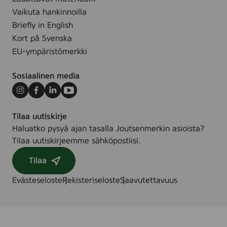
.
-
Vaikuta hankinnoilla
3
Briefly in English
1
Kort på Svenska
0
EU-ympäristömerkki
0
0
Sosiaalinen media
5
7
Instagram
Facebook
LinkedIn
Youtube
9
Tilaa uutiskirje
Haluatko pysyä ajan tasalla Joutsenmerkin asioista?
Tilaa uutiskirjeemme sähköpostiisi.
Tilaa
Evästeseloste
Rekisteriseloste
Saavutettavuus