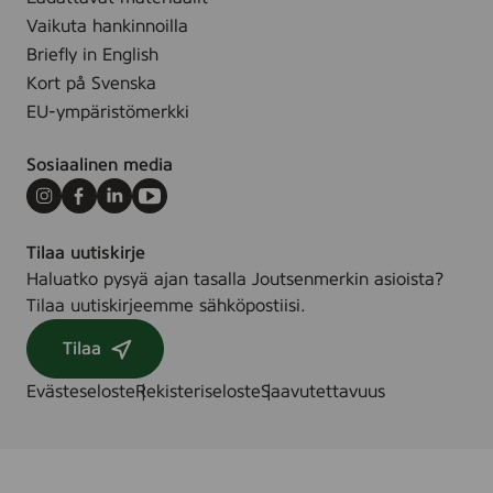
.
-
Vaikuta hankinnoilla
3
Briefly in English
1
Kort på Svenska
0
EU-ympäristömerkki
0
0
Sosiaalinen media
5
7
Instagram
Facebook
LinkedIn
Youtube
9
Tilaa uutiskirje
Haluatko pysyä ajan tasalla Joutsenmerkin asioista?
Tilaa uutiskirjeemme sähköpostiisi.
Tilaa
Evästeseloste
Rekisteriseloste
Saavutettavuus