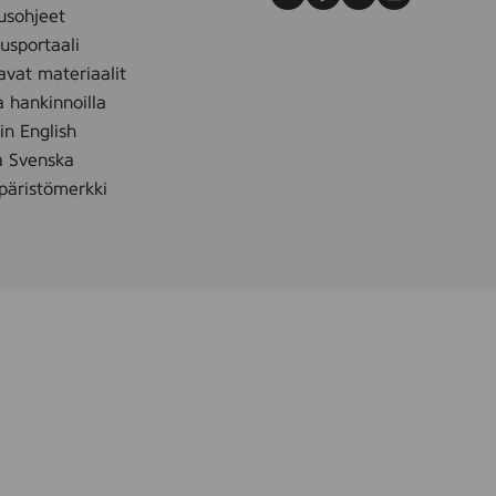
Instagram
Facebook
LinkedIn
Youtube
usohjeet
sportaali
avat materiaalit
a hankinnoilla
 in English
å Svenska
äristömerkki