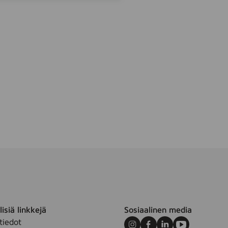
m
isiä linkkejä
Sosiaalinen media
tiedot