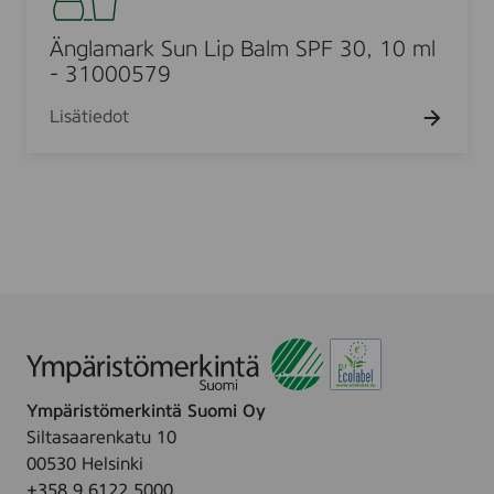
l
m
l
.
i
l
a
Änglamark Sun Lip Balm SPF 30, 10 ml
v
m
- 31000579
o
a
i
Lisätiedot
r
d
k
e
S
,
u
5
n
m
L
l
i
p
B
a
l
Ympäristömerkintä Suomi Oy
m
Siltasaarenkatu 10
S
00530 Helsinki
P
+358 9 6122 5000