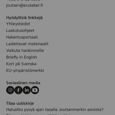
F
joutsen@ecolabel.fi
3
0
Hyödyllisiä linkkejä
,
Yhteystiedot
1
Laskutusohjeet
0
m
Hakemusportaali
l
Ladattavat materiaalit
-
Vaikuta hankinnoilla
3
Briefly in English
1
Kort på Svenska
0
EU-ympäristömerkki
0
0
Sosiaalinen media
5
7
Instagram
Facebook
LinkedIn
Youtube
9
Tilaa uutiskirje
Haluatko pysyä ajan tasalla Joutsenmerkin asioista?