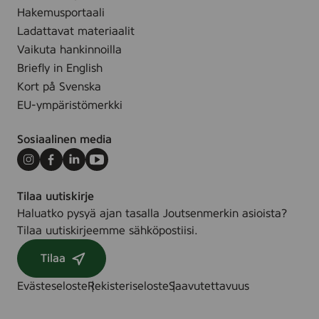
e
g
m
Hakemusportaali
F
l
Ladattavat materiaalit
r
-
Vaikuta hankinnoilla
e
3
Briefly in English
e
1
Kort på Svenska
,
0
1
EU-ympäristömerkki
0
5
0
m
Sosiaalinen media
5
l
7
Instagram
Facebook
LinkedIn
Youtube
9
Tilaa uutiskirje
Haluatko pysyä ajan tasalla Joutsenmerkin asioista?
Tilaa uutiskirjeemme sähköpostiisi.
Tilaa
Evästeseloste
Rekisteriseloste
Saavutettavuus