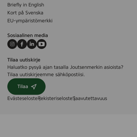
3
Briefly in English
.
1
Kort på Svenska
0
EU-ympäristömerkki
0
0
Sosiaalinen media
5
7
Instagram
Facebook
LinkedIn
Youtube
9
Tilaa uutiskirje
Haluatko pysyä ajan tasalla Joutsenmerkin asioista?
Tilaa uutiskirjeemme sähköpostiisi.
Tilaa
Evästeseloste
Rekisteriseloste
Saavutettavuus