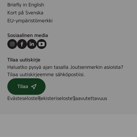
3
Briefly in English
.
1
Kort på Svenska
0
EU-ympäristömerkki
0
0
Sosiaalinen media
5
7
Instagram
Facebook
LinkedIn
Youtube
9
Tilaa uutiskirje
Haluatko pysyä ajan tasalla Joutsenmerkin asioista?
Tilaa uutiskirjeemme sähköpostiisi.
Tilaa
Evästeseloste
Rekisteriseloste
Saavutettavuus