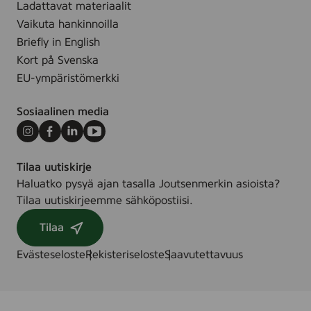
Ladattavat materiaalit
.
Vaikuta hankinnoilla
Briefly in English
Kort på Svenska
EU-ympäristömerkki
Sosiaalinen media
Instagram
Facebook
LinkedIn
Youtube
Tilaa uutiskirje
Haluatko pysyä ajan tasalla Joutsenmerkin asioista?
Tilaa uutiskirjeemme sähköpostiisi.
Tilaa
Evästeseloste
Rekisteriseloste
Saavutettavuus