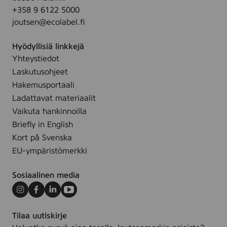
u
+358 9 6122 5000
,
b
joutsen@ecolabel.fi
5
e
0
Hyödyllisiä linkkejä
m
Yhteystiedot
l
Laskutusohjeet
Hakemusportaali
Ladattavat materiaalit
Vaikuta hankinnoilla
Briefly in English
Kort på Svenska
EU-ympäristömerkki
Sosiaalinen media
Instagram
Facebook
LinkedIn
Youtube
Tilaa uutiskirje