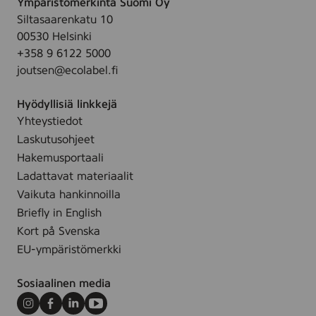
Ympäristömerkintä Suomi Oy
s
l
.
Siltasaarenkatu 10
t
00530 Helsinki
e
+358 9 6122 5000
,
joutsen@ecolabel.fi
5
0
Hyödyllisiä linkkejä
m
Yhteystiedot
l
Laskutusohjeet
Hakemusportaali
Ladattavat materiaalit
Vaikuta hankinnoilla
Briefly in English
Kort på Svenska
EU-ympäristömerkki
Sosiaalinen media
Instagram
Facebook
LinkedIn
Youtube