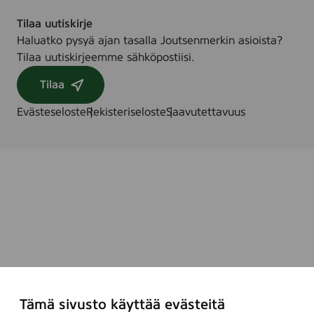
Tilaa uutiskirje
Haluatko pysyä ajan tasalla Joutsenmerkin asioista?
Tilaa uutiskirjeemme sähköpostiisi.
Tilaa
Evästeseloste
Rekisteriseloste
Saavutettavuus
Tämä sivusto käyttää evästeitä