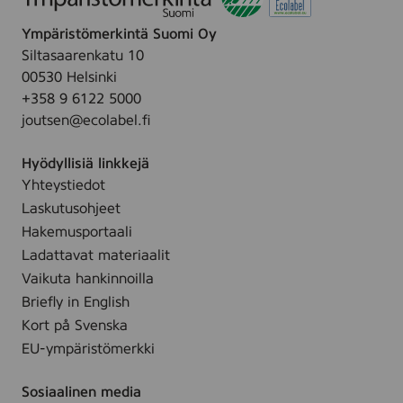
1
p
4
Ympäristömerkintä Suomi Oy
a
m
Siltasaarenkatu 10
s
l
00530 Helsinki
t
+358 9 6122 5000
e
joutsen@ecolabel.fi
,
1
Hyödyllisiä linkkejä
5
Yhteystiedot
m
l
Laskutusohjeet
Hakemusportaali
Ladattavat materiaalit
Vaikuta hankinnoilla
Briefly in English
Kort på Svenska
EU-ympäristömerkki
Sosiaalinen media