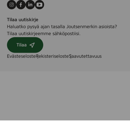
Instagram
Facebook
LinkedIn
Youtube
Tilaa uutiskirje
Haluatko pysyä ajan tasalla Joutsenmerkin asioista?
Tilaa uutiskirjeemme sähköpostiisi.
Tilaa
Evästeseloste
Rekisteriseloste
Saavutettavuus