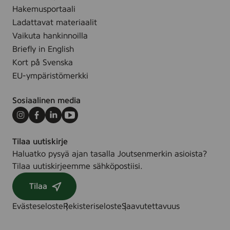
l
o
Hakemusportaali
t
t
Ladattavat materiaalit
u
h
Vaikuta hankinnoilla
b
p
Briefly in English
e
a
Kort på Svenska
s
EU-ympäristömerkki
t
e
Sosiaalinen media
,
7
Instagram
Facebook
LinkedIn
Youtube
5
Tilaa uutiskirje
m
Haluatko pysyä ajan tasalla Joutsenmerkin asioista?
l
Tilaa uutiskirjeemme sähköpostiisi.
Tilaa
Evästeseloste
Rekisteriseloste
Saavutettavuus