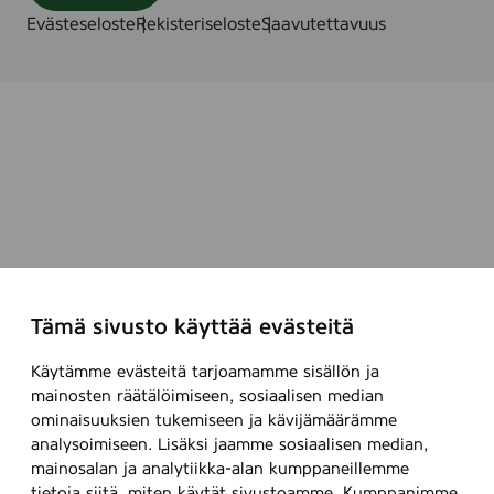
t
Evästeseloste
Rekisteriseloste
Saavutettavuus
u
b
e
Tämä sivusto käyttää evästeitä
Käytämme evästeitä tarjoamamme sisällön ja
mainosten räätälöimiseen, sosiaalisen median
ominaisuuksien tukemiseen ja kävijämäärämme
analysoimiseen. Lisäksi jaamme sosiaalisen median,
mainosalan ja analytiikka-alan kumppaneillemme
tietoja siitä, miten käytät sivustoamme. Kumppanimme