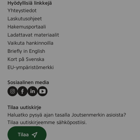
7
Hyödyllisiä linkkejä
T
i
5
Yhteystiedot
a
o
m
Laskutusohjeet
s
n
l
t
Hakemusportaali
T
t
e
Ladattavat materiaalit
o
u
,
Vaikuta hankinnoilla
o
b
7
Briefly in English
t
e
5
Kort på Svenska
h
m
p
EU-ympäristömerkki
l
a
s
Sosiaalinen media
t
Instagram
Facebook
LinkedIn
Youtube
e
,
Tilaa uutiskirje
7
Haluatko pysyä ajan tasalla Joutsenmerkin asioista?
5
Tilaa uutiskirjeemme sähköpostiisi.
m
l
Tilaa